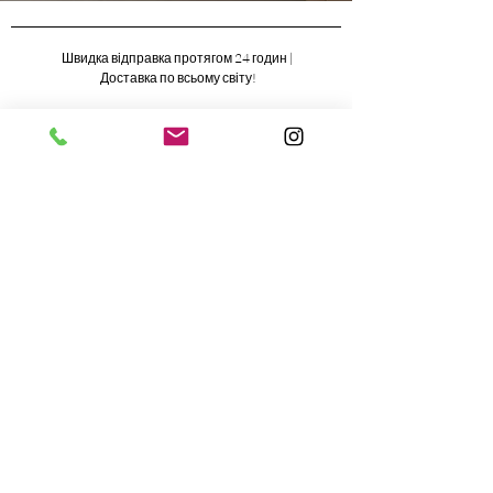
Швидка відправка протягом 24 годин |
Доставка по всьому світу!
НАШІ КЛІЄНТИ ПРО НАС:
"Рекомендую на 100%! Чудовий
зв'язок, експрес-доставка! Товар
також чудової якості. Піжама
відповідає опису та така ж, як на
фото!! Я дуже задоволена..."
ФУЗУРРА
ІНФОРМАЦІЯ
Про нас
Відгуки клієнтів
Регламент Фузурра
Доставка
Політика