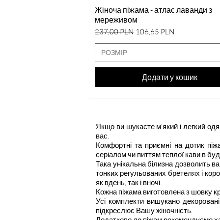
Швидкий перегляд
Жіноча піжама - атлас лаванди з
мереживом
Звичайна ціна
За розпродажем
237,00 PLN
106,65 PLN
РОЗМІР
Додати у кошик
Якщо ви шукаєте м'який і легкий одяг
вас.
Комфортні та приємні на дотик пі
серіалом чи питтям теплої кави в буд
Така унікальна білизна дозволить в
тонких регульованих бретелях і кор
як вдень, так і вночі.
Кожна піжама виготовлена з шовку кра
Усі комплекти вишукано декорован
підкреслює Вашу жіночність.
Додатково до піжам рекомендуємо хал