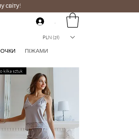
у світу!
.
PLN (zł)
РОЧКИ
ПІЖАМИ
o kilka sztuk