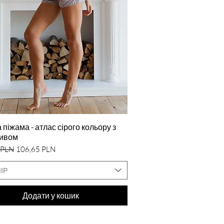
Швидкий перегляд
 піжама - атлас сірого кольору з
ивом
а ціна
За розпродажем
 PLN
106,65 PLN
ІР
Додати у кошик