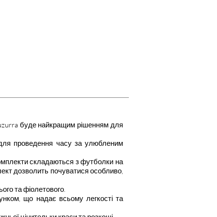
д Fuzurra буде найкращим рішенням для
 для проведення часу за улюбленим
комплекти складаються з футболки на
лект дозволить почуватися особливо,
ього та фіолетового.
нком, що надає всьому легкості та
жньої цінительки краси та розкоші.