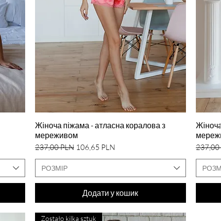
Швидкий перегляд
Жіноча піжама - атласна коралова з
Жіноча
мереживом
мереж
Звичайна ціна
За розпродажем
Звичайн
237,00 PLN
106,65 PLN
237,00
РОЗМІР
РОЗМ
Додати у кошик
Zostało kilka sztuk