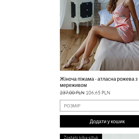
Швидкий перегляд
Жіноча піжама - атласна рожева з
мереживом
Звичайна ціна
За розпродажем
237,00 PLN
106,65 PLN
РОЗМІР
Додати у кошик
Zostało kilka sztuk