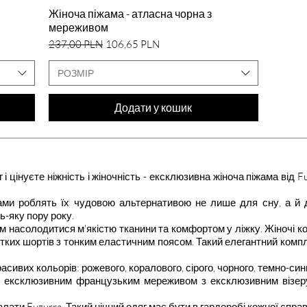
Швидкий перегляд
Жіноча піжама - атласна чорна з
мереживом
Звичайна ціна
За розпродажем
237,00 PLN
106,65 PLN
РОЗМІР
Додати у кошик
 і цінуєте ніжність і жіночність - ексклюзивна жіноча піжама ві
жами роблять їх чудовою альтернативою не лише для сну, а й
ь-яку пору року.
ам насолодитися м'якістю тканини та комфортом у ліжку. Жіночі 
отких шортів з тонким еластичним поясом. Такий елегантний комп
сивих кольорів: рожевого, коралового, сірого, чорного, темно-син
і ексклюзивним французьким мереживом з ексклюзивним візеру
ати Fuzurra. Такий нічний одяг має бути в гардеробі кожної справ